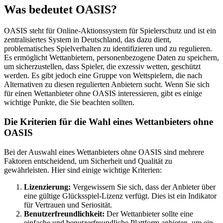
Was bedeutet OASIS?
OASIS steht für Online-Aktionssystem für Spielerschutz und ist ein
zentralisiertes System in Deutschland, das dazu dient,
problematisches Spielverhalten zu identifizieren und zu regulieren.
Es ermöglicht Wettanbietern, personenbezogene Daten zu speichern,
um sicherzustellen, dass Spieler, die exzessiv wetten, geschützt
werden. Es gibt jedoch eine Gruppe von Wettspielern, die nach
Alternativen zu diesen regulierten Anbietern sucht. Wenn Sie sich
für einen Wettanbieter ohne OASIS interessieren, gibt es einige
wichtige Punkte, die Sie beachten sollten.
Die Kriterien für die Wahl eines Wettanbieters ohne
OASIS
Bei der Auswahl eines Wettanbieters ohne OASIS sind mehrere
Faktoren entscheidend, um Sicherheit und Qualität zu
gewährleisten. Hier sind einige wichtige Kriterien:
Lizenzierung:
Vergewissern Sie sich, dass der Anbieter über
eine gültige Glücksspiel-Lizenz verfügt. Dies ist ein Indikator
für Vertrauen und Seriosität.
Benutzerfreundlichkeit:
Der Wettanbieter sollte eine
einfache und benutzerfreundliche Plattform anbieten, um ein