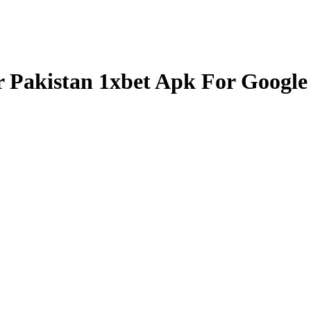
 Pakistan 1xbet Apk For Google