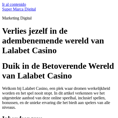
Ir al contenido
Super Marca Digital
Marketing Digital
Verlies jezelf in de
adembenemende wereld van
Lalabet Casino
Duik in de Betoverende Wereld
van Lalabet Casino
Welkom bij Lalabet Casino, een plek waar dromen werkelijkheid
worden en het spel nooit stopt. In dit artikel verkennen we het
uitgestrekte aanbod van deze online speelhal, inclusief spellen,
bonussen, en de unieke ervaring die het biedt aan spelers van alle
niveaus.