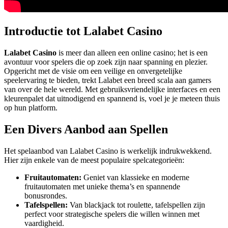
Introductie tot Lalabet Casino
Lalabet Casino
is meer dan alleen een online casino; het is een
avontuur voor spelers die op zoek zijn naar spanning en plezier.
Opgericht met de visie om een veilige en onvergetelijke
speelervaring te bieden, trekt Lalabet een breed scala aan gamers
van over de hele wereld. Met gebruiksvriendelijke interfaces en een
kleurenpalet dat uitnodigend en spannend is, voel je je meteen thuis
op hun platform.
Een Divers Aanbod aan Spellen
Het spelaanbod van Lalabet Casino is werkelijk indrukwekkend.
Hier zijn enkele van de meest populaire spelcategorieën:
Fruitautomaten:
Geniet van klassieke en moderne
fruitautomaten met unieke thema’s en spannende
bonusrondes.
Tafelspellen:
Van blackjack tot roulette, tafelspellen zijn
perfect voor strategische spelers die willen winnen met
vaardigheid.