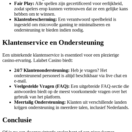
Fair Play:
Alle spellen zijn gecertificeerd voor eerlijkheid,
zodat spelers erop kunnen vertrouwen dat ze een gelijke kans
hebben om te winnen.
Klantenbescherming:
Een verantwoord speelbeleid is
ingesteld om risicovolle gaming te minimaliseren en
ondersteuning te bieden indien nodig.
Klantenservice en Ondersteuning
Een uitstekende klantenservice is essentieel voor een plezierige
casino-ervaring. Lalabet Casino biedt:
24/7 Klantenondersteuning:
Heb je vragen? Het
ondersteunend personeel is altijd beschikbaar via live chat en
e-mail.
Veelgestelde Vragen (FAQ):
Een uitgebreide FAQ-sectie die
antwoorden biedt op de meest voorkomende vragen over het
gebruik van het platform.
Meertalig Ondersteuning:
Klanten uit verschillende landen
krijgen ondersteuning in meerdere talen, inclusief Nederlands.
Conclusie