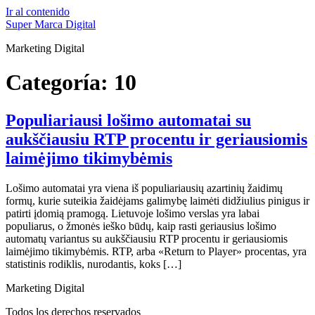
Ir al contenido
Super Marca Digital
Marketing Digital
Categoría:
10
Populiariausi lošimo automatai su
aukščiausiu RTP procentu ir geriausiomis
laimėjimo tikimybėmis
Lošimo automatai yra viena iš populiariausių azartinių žaidimų
formų, kurie suteikia žaidėjams galimybę laimėti didžiulius pinigus ir
patirti įdomią pramogą. Lietuvoje lošimo verslas yra labai
populiarus, o žmonės ieško būdų, kaip rasti geriausius lošimo
automatų variantus su aukščiausiu RTP procentu ir geriausiomis
laimėjimo tikimybėmis. RTP, arba «Return to Player» procentas, yra
statistinis rodiklis, nurodantis, koks […]
Marketing Digital
Todos los derechos reservados