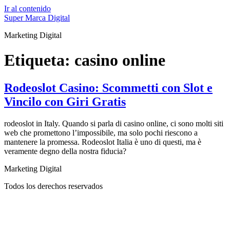
Ir al contenido
Super Marca Digital
Marketing Digital
Etiqueta:
casino online
Rodeoslot Casino: Scommetti con Slot e
Vincilo con Giri Gratis
rodeoslot in Italy. Quando si parla di casino online, ci sono molti siti
web che promettono l’impossibile, ma solo pochi riescono a
mantenere la promessa. Rodeoslot Italia è uno di questi, ma è
veramente degno della nostra fiducia?
Marketing Digital
Todos los derechos reservados