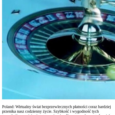
Poland: Wirtualny świat bezprzewlecznych płatności coraz bardziej
przenika nasz codzienny życie. Szybkość i wygodność tych