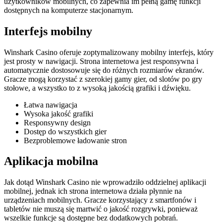
użytkowników mobilnych, co zapewnia im pełną gamę funkcji
dostępnych na komputerze stacjonarnym.
Interfejs mobilny
Winshark Casino oferuje zoptymalizowany mobilny interfejs, który
jest prosty w nawigacji. Strona internetowa jest responsywna i
automatycznie dostosowuje się do różnych rozmiarów ekranów.
Gracze mogą korzystać z szerokiej gamy gier, od slotów po gry
stołowe, a wszystko to z wysoką jakością grafiki i dźwięku.
Łatwa nawigacja
Wysoka jakość grafiki
Responsywny design
Dostęp do wszystkich gier
Bezproblemowe ładowanie stron
Aplikacja mobilna
Jak dotąd Winshark Casino nie wprowadziło oddzielnej aplikacji
mobilnej, jednak ich strona internetowa działa płynnie na
urządzeniach mobilnych. Gracze korzystający z smartfonów i
tabletów nie muszą się martwić o jakość rozgrywki, ponieważ
wszelkie funkcje są dostępne bez dodatkowych pobrań.