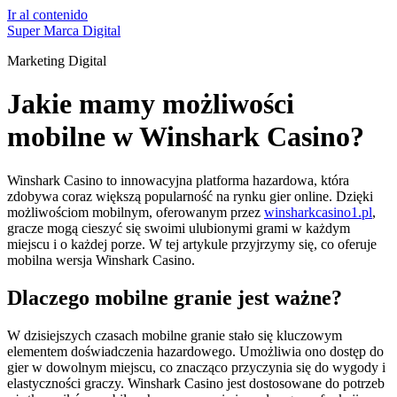
Ir al contenido
Super Marca Digital
Marketing Digital
Jakie mamy możliwości
mobilne w Winshark Casino?
Winshark Casino to innowacyjna platforma hazardowa, która
zdobywa coraz większą popularność na rynku gier online. Dzięki
możliwościom mobilnym, oferowanym przez
winsharkcasino1.pl
,
gracze mogą cieszyć się swoimi ulubionymi grami w każdym
miejscu i o każdej porze. W tej artykule przyjrzymy się, co oferuje
mobilna wersja Winshark Casino.
Dlaczego mobilne granie jest ważne?
W dzisiejszych czasach mobilne granie stało się kluczowym
elementem doświadczenia hazardowego. Umożliwia ono dostęp do
gier w dowolnym miejscu, co znacząco przyczynia się do wygody i
elastyczności graczy. Winshark Casino jest dostosowane do potrzeb