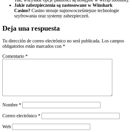
Jakie zabezpieczenia są zastosowane w Winshark
Casino?
Casino stosuje najnowocześniejsze technologie
szyfrowania oraz systemy zabezpieczeń.
Deja una respuesta
Tu dirección de correo electrónico no será publicada.
Los campos
obligatorios están marcados con
*
Comentario
*
Nombre
*
Correo electrónico
*
Web