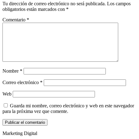
Tu dirección de correo electrónico no será publicada.
Los campos
obligatorios están marcados con
*
Comentario
*
Nombre
*
Correo electrónico
*
Web
Guarda mi nombre, correo electrónico y web en este navegador
para la próxima vez que comente.
Marketing Digital