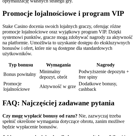
optymalizację własnych strategii gry.
Promocje lojalnościowe i program VIP
Stake Casino docenia swoich lojalnych graczy, oferując różne
promocje lojalnościowe oraz wyjątkowy program VIP. Dzięki
systemowi punktów, gracze mogą zdobywać nagrody za aktywność
na platformie. Umożliwia to uzyskanie dostępu do ekskluzywnych
bonusów i ofert, które nie są dostępne dla standardowych
użytkowników.
Typ bonusu
Wymagania
Nagrody
Minimalny
Podwyższenie depozytu +
Bonus powitalny
depozyt, obrót
free spiny
Promocje
Dodatkowe bonusy,
Aktywność w grze
lojalnościowe
cashback
FAQ: Najczęściej zadawane pytania
Czy mogę wypłacić bonusy od razu?
Nie, zazwyczaj trzeba
spełnić określone wymagania dotyczące obrotu, zanim możliwe
będzie wypłacenie bonusów.