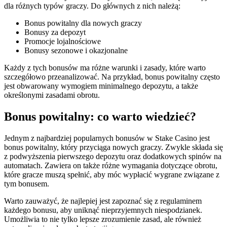
dla różnych typów graczy. Do głównych z nich należą:
Bonus powitalny dla nowych graczy
Bonusy za depozyt
Promocje lojalnościowe
Bonusy sezonowe i okazjonalne
Każdy z tych bonusów ma różne warunki i zasady, które warto
szczegółowo przeanalizować. Na przykład, bonus powitalny często
jest obwarowany wymogiem minimalnego depozytu, a także
określonymi zasadami obrotu.
Bonus powitalny: co warto wiedzieć?
Jednym z najbardziej popularnych bonusów w Stake Casino jest
bonus powitalny, który przyciąga nowych graczy. Zwykle składa się
z podwyższenia pierwszego depozytu oraz dodatkowych spinów na
automatach. Zawiera on także różne wymagania dotyczące obrotu,
które gracze muszą spełnić, aby móc wypłacić wygrane związane z
tym bonusem.
Warto zauważyć, że najlepiej jest zapoznać się z regulaminem
każdego bonusu, aby uniknąć nieprzyjemnych niespodzianek.
Umożliwia to nie tylko lepsze zrozumienie zasad, ale również