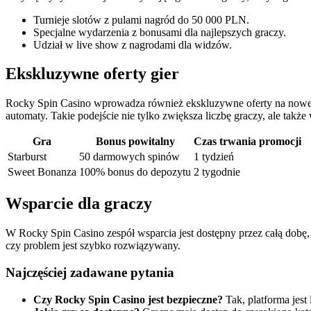
Turnieje slotów z pulami nagród do 50 000 PLN.
Specjalne wydarzenia z bonusami dla najlepszych graczy.
Udział w live show z nagrodami dla widzów.
Ekskluzywne oferty gier
Rocky Spin Casino wprowadza również ekskluzywne oferty na nowe g
automaty. Takie podejście nie tylko zwiększa liczbę graczy, ale także
Gra
Bonus powitalny
Czas trwania promocji
Starburst
50 darmowych spinów
1 tydzień
Sweet Bonanza
100% bonus do depozytu
2 tygodnie
Wsparcie dla graczy
W Rocky Spin Casino zespół wsparcia jest dostępny przez całą dobę,
czy problem jest szybko rozwiązywany.
Najczęściej zadawane pytania
Czy Rocky Spin Casino jest bezpieczne?
Tak, platforma jes