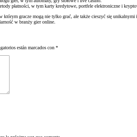
ogu gier, w tym automaty, gry stołowe i live casino.
ody płatności, w tym karty kredytowe, portfele elektroniczne i krypto
 którym gracze mogą nie tylko grać, ale także cieszyć się unikalnym
larność w branży gier online.
gatorios están marcados con
*