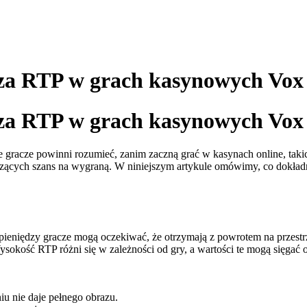
acza RTP w grach kasynowych Vox
acza RTP w grach kasynowych Vox
re gracze powinni rozumieć, zanim zaczną grać w kasynach online, tak
cych szans na wygraną. W niniejszym artykule omówimy, co dokładnie 
 pieniędzy gracze mogą oczekiwać, że otrzymają z powrotem na przest
Wysokość RTP różni się w zależności od gry, a wartości te mogą sięg
iu nie daje pełnego obrazu.